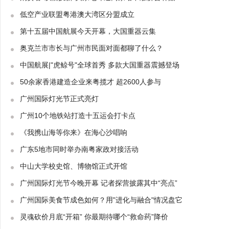
低空产业联盟粤港澳大湾区分盟成立
第十五届中国航展今天开幕，大国重器云集
奥克兰市市长与广州市民面对面都聊了什么？
中国航展|"虎鲸号"全球首秀 多款大国重器震撼登场
50余家香港建造企业来粤揽才 超2600人参与
广州国际灯光节正式亮灯
广州10个地铁站打造十五运会打卡点
《我携山海等你来》在海心沙唱响
广东5地市同时举办南粤家政对接活动
中山大学校史馆、博物馆正式开馆
广州国际灯光节今晚开幕 记者探营披露其中“亮点”
广州国际美食节成色如何？用"进化与融合"情况盘它
灵魂砍价月底“开箱” 你最期待哪个“救命药”降价