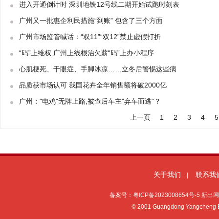
进入开通倒计时 深圳地铁12号线二期开始试跑时刻表
广州又一批惠企利民措施“到账” 包含了三个方面
广州市场监管喊话：“双11”“双12”禁止虚假打折
“码”上维权 广州上线根治欠薪“码”上办小程序
心肌梗死、​干眼症、手脚冰凉……立冬后警惕这些病
品质获市场认可 我国花卉全年销售额将破2000亿
广州："电鸡"无牌上路,被查后车主"弃车而逃"？
上一页
1
2
3
4
5