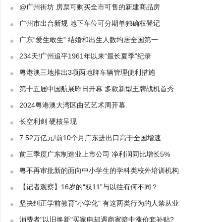
@广州街坊 房票可购买全市可售的新建商品房
广州市出台新规 地下车位可分期单独确权登记
广东“爱生敢生” 结婚和出生人数均居全国第一
234天!广州追平1961年以来“最长夏季”纪录
粤港澳三地推出3项两地牌车辆管理便利措施
第十五届中国航展昨日开幕 多款新型王牌战机首秀
2024粤港澳大湾区曲艺艺术周开幕
长空利剑 硬核呈现
7.52万亿元!前10个月广东进出口高于全国增速
前三季度广东制造业上市公司 净利润同比增长5%
粤不再审批新的面向中小学生的学科类校外培训机构
【记者观察】16岁的“双11”与以往有何不同？
坚决纠正学前教育"小学化" 有这两类行为的人禁从业
消费者"以旧换新"买家电却遇商家暗中涨价套补贴?