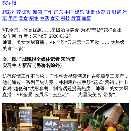
数字报
精彩推荐
滚动
新闻
广州
广东
中国
娱乐
健康
体育
IT
财富
汽
车
房产
美食
图集
生活
食安
科技
教育
军事
VR全景、外卖优惠……星级酒店美食 为求“带货”花样百出
金羊网
作者：宋昀潇
2020-03-27
帅哥、美女大厨直播，VR全景“云展示”“云互动”……为星级
美食“带货”
文、图/羊城晚报全媒体记者 宋昀潇
实习生 方新苗（另署名除外）
防范疫情工作不放松，广州各大星级酒店也在积极复工复产，
他们通过一系列促销方案，并利用科技手段“花式”营销，推出
多种“超低价”优惠套餐，制造话题提高热度；帅哥、美女大厨
直播，VR全景“云展示”“云互动”……为星级美食“带货”。