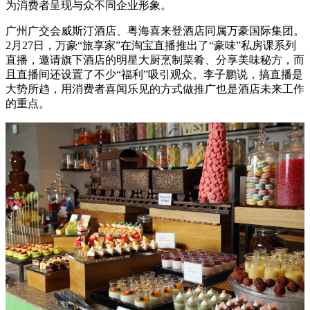
为消费者呈现与众不同企业形象。
广州广交会威斯汀酒店、粤海喜来登酒店同属万豪国际集团。
2月27日，万豪“旅享家”在淘宝直播推出了“豪味”私房课系列
直播，邀请旗下酒店的明星大厨烹制菜肴、分享美味秘方，而
且直播间还设置了不少“福利”吸引观众。李子鹏说，搞直播是
大势所趋，用消费者喜闻乐见的方式做推广也是酒店未来工作
的重点。