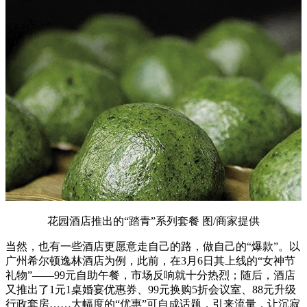
花园酒店推出的“踏青”系列套餐 图/商家提供
当然，也有一些酒店更愿意走自己的路，做自己的“爆款”。以
广州希尔顿逸林酒店为例，此前，在3月6日其上线的“女神节
礼物”——99元自助午餐，市场反响就十分热烈；随后，酒店
又推出了1元1桌婚宴优惠券、99元换购5折会议室、88元升级
行政套房……大幅度的“优惠”可自成话题，引来流量，让沉寂