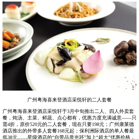
广州粤海喜来登酒店采悦轩的二人套餐
广州粤海喜来登酒店采悦轩于3月中旬推出二人、四人外卖套
餐，炖汤、主菜、鲜蔬、点心都有，优惠力度充满诚意——只
需4折，原价520元的二人套餐，现在只要198元；广州康莱德
酒店推出的外带多人套餐168元起；保利洲际酒店的单人餐最
低38元……星级酒店的“自带品质光环”加上“超大”优惠价格，